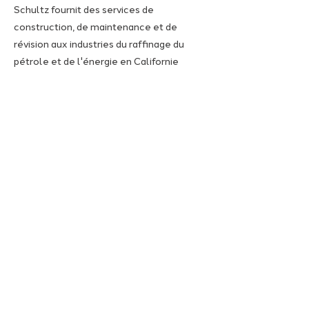
Schultz fournit des services de
construction, de maintenance et de
révision aux industries du raffinage du
pétrole et de l'énergie en Californie
depuis plus de 35 ans.
Grâce à des accords de travail, Schultz
fournit des services multi-métiers,
notamment civils, structurels, de
tuyauterie, mécaniques, électriques et
d'instrumentation.
Schultz possède des bureaux dans le nord
et le sud de la Californie.
Brochure générale