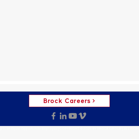
Brock Careers
p is an Equal Opportunity Employer | COPYRIGHT © 2026 BY BROCK GROUP | ALL RIG